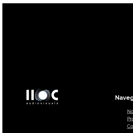
Naveg
No
Pr
Co