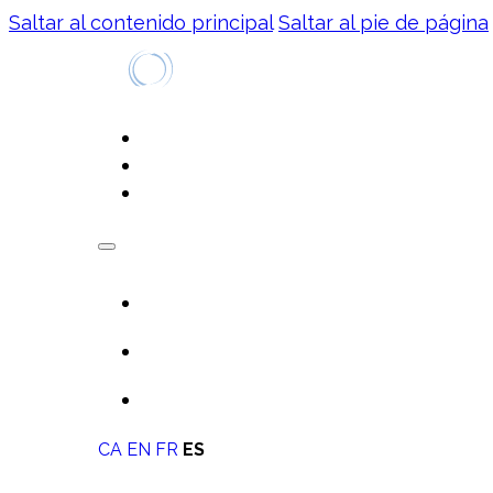
Saltar al contenido principal
Saltar al pie de página
NOSOTROS
PROYECTOS
CONTACTO
CA
EN
FR
ES